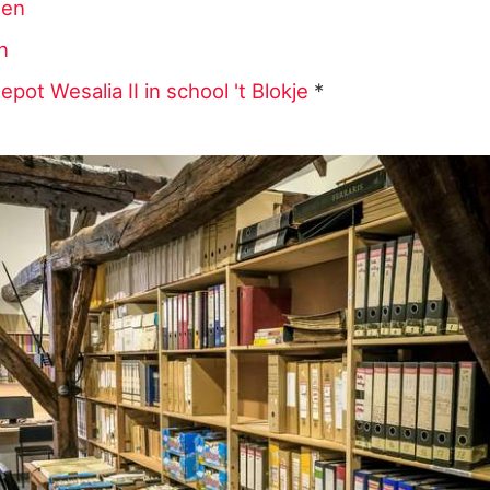
zen
n
epot Wesalia II in school 't Blokje
*