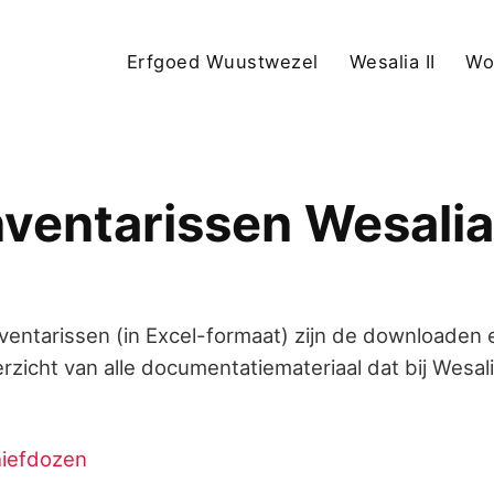
Erfgoed Wuustwezel
Wesalia II
Wor
nventarissen Wesalia 
entarissen (in Excel-formaat) zijn de downloaden
rzicht van alle documentatiemateriaal dat bij Wesalia
hiefdozen