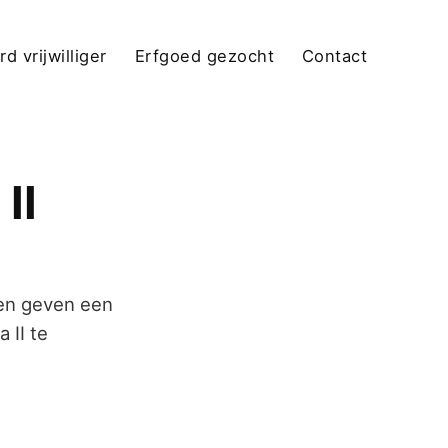
d vrijwilliger
Erfgoed gezocht
Contact
II
 en geven een
 II te