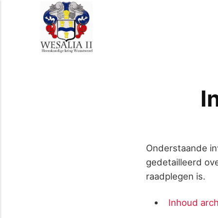
I
Onderstaande inv
gedetailleerd ove
raadplegen is.
Inhoud arc